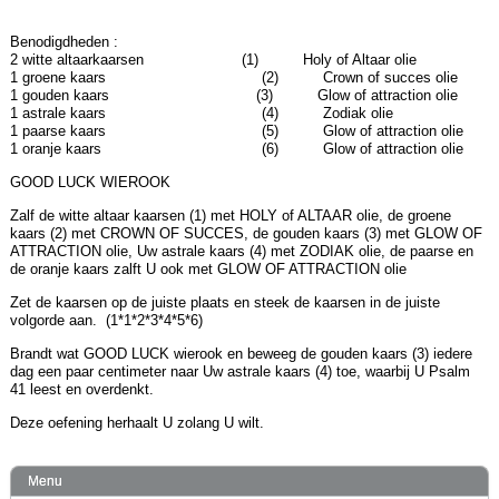
Benodigdheden :
2 witte altaarkaarsen (1) Holy of Altaar olie
1 groene kaars (2) Crown of succes olie
1 gouden kaars (3) Glow of attraction olie
1 astrale kaars (4) Zodiak olie
1 paarse kaars (5) Glow of attraction olie
1 oranje kaars (6) Glow of attraction olie
GOOD LUCK WIEROOK
Zalf de witte altaar kaarsen (1) met HOLY of ALTAAR olie, de groene
kaars (2) met CROWN OF SUCCES, de gouden kaars (3) met GLOW OF
ATTRACTION olie, Uw astrale kaars (4) met ZODIAK olie, de paarse en
de oranje kaars zalft U ook met GLOW OF ATTRACTION olie
Zet de kaarsen op de juiste plaats en steek de kaarsen in de juiste
volgorde aan. (1*1*2*3*4*5*6)
Brandt wat GOOD LUCK wierook en beweeg de gouden kaars (3) iedere
dag een paar centimeter naar Uw astrale kaars (4) toe, waarbij U Psalm
41 leest en overdenkt.
Deze oefening herhaalt U zolang U wilt.
Menu